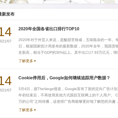
最新发布
14
2020年全国各省出口排行TOP10
2020年对于外贸人来说，是酸甜苦辣咸，五味陈杂的一年。年
021/07
日，根据国家统计局发布的最新数据，2020年全年，我国货物进
史新高，相当于GDP的30%以上。其中出口17.93万亿元，增
了重要的拉动作用。 2020年3月份至年底，全国海关共验放
了解更多
了2242亿只，价值3400亿元，相当于为中国以外的全球每
品、医疗器械、药品合计增长了31%，拉动整体...
14
Cookie停用后，Google如何继续追踪用户数据？
3月4日，据TheVerge报道，Google宣布了新的定向广告计划，
021/07
年初结束后，不再使用其他方式跟踪互联网上的个人用户。 Co
万的公司”之间传播，这使得广告商能够更好地了解您的兴趣
网盈利模式的主要方式。 Google是全球最大的数字广告公司，据
了解更多
为2920亿美元，其中Google的占比为52%。Google