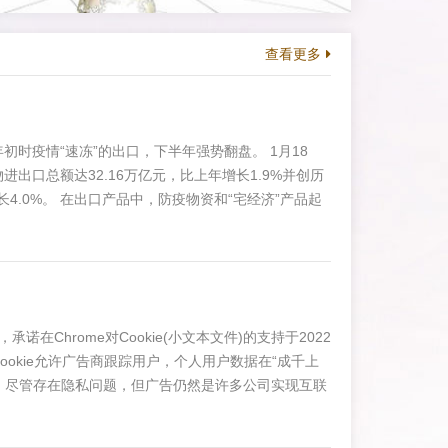
查看更多
初时疫情“速冻”的出口，下半年强势翻盘。 1月18
出口总额达32.16万亿元，比上年增长1.9%并创历
长4.0%。 在出口产品中，防疫物资和“宅经济”产品起
出口主要疫情防控物资价值4385亿元，其中口罩共出口
个人提供了近40个口罩。 我国出口包括口罩在内的纺织
承诺在Chrome对Cookie(小文本文件)的支持于2022
okie允许广告商跟踪用户，个人用户数据在“成千上
，尽管存在隐私问题，但广告仍然是许多公司实现互联
JounceMedia数据，2020年全球数字广告总支出
此举可能会导致全球数字广告行业动荡，重塑数字广告的运作