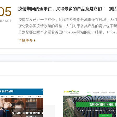
模式。 Google表...
05
疫情期间的歪果仁，买得最多的产品竟是它们！（附
疫情暴发已经一年有余，到现在欧美部分城市还在封城，人们
021/07
变化及各国疫情政策的调整，人们对于各类产品的需求也不断
分别是哪些呢？来看看英国PriceSpy网站的统计结果。 Pr
查。调查表明，欧美购物者平均面临21英镑的物价上涨。某
了解更多
而其他行业（园艺、家居、游戏）的需求却很大。由于库存不足
涨的产品 自封锁开始，摄像头市场竞争激烈，很多人跟自己的亲