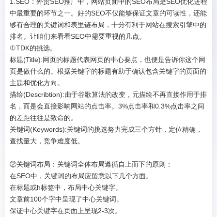
1.SEO：外贸SEO推广中，网站页面中的SEO布局是SEO优化进程
中最重要的环节之一。好的SEO不仅能够保证文章的可读性，还能
够有合理的关键词和表里链布局，十分有利于网站在搜索引擎中的
排名。让咱们来看看SEO中需要重视的几点。
①TDK的挑选。
标题(Title):网页的标题代表网页的中心要点，也便是告诉你这个网
页是做什么的。根据关键字的标题有助于确认包含关键字的页面的
主题和优化方向。
描绘(Describtion):由于谷歌算法的改变，元描绘不再直接作用于排
名，而是会直接影响网站的点击率。3%点击率和0.3%点击率之间
的差距往往是致命的。
关键词(Keywords):关键词的挑选努力完成三个方针，定位精确，
查找量大，竞争难度低。
②关键词布局：关键词全体布局遵循自上而下的原则：
在SEO中，关键词的布局应留意以下几个方面。
在标题或h标签中，布局中心关键字。
文章前100个字中呈现了中心关键词。
保证中心关键字在页面上呈现2-3次。